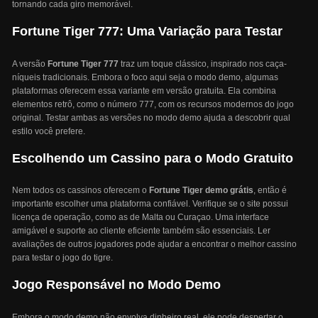
tornando cada giro memorável.
Fortune Tiger 777: Uma Variação para Testar
A versão
Fortune Tiger 777
traz um toque clássico, inspirado nos caça-
níqueis tradicionais. Embora o foco aqui seja o modo demo, algumas
plataformas oferecem essa variante em versão gratuita. Ela combina
elementos retrô, como o número 777, com os recursos modernos do jogo
original. Testar ambas as versões no modo demo ajuda a descobrir qual
estilo você prefere.
Escolhendo um Cassino para o Modo Gratuito
Nem todos os cassinos oferecem o
Fortune Tiger demo grátis
, então é
importante escolher uma plataforma confiável. Verifique se o site possui
licença de operação, como as de Malta ou Curaçao. Uma interface
amigável e suporte ao cliente eficiente também são essenciais. Ler
avaliações de outros jogadores pode ajudar a encontrar o melhor cassino
para testar o jogo do tigre.
Jogo Responsável no Modo Demo
Embora o modo demo não envolva dinheiro real, ele pode despertar o