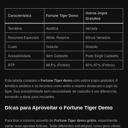
Outros Jogos
Característica
Fortune Tiger Demo
Gratuitos
Temática
Asiática
Variada
Recursos Especiais
Wilds, Respins
Bônus Variados
Custo
Gratuito
Gratuito
Acessibilidade
Sem Cadastro
Pode Exigir Cadastro
RTP
96,5% (Fictício)
95%-97% (Fictício)
Esta tabela compara o
Fortune Tiger demo
com outros jogos gratuitos. A
temática asiática e os recursos como wilds e respins destacam o jogo do
tigre. Sua acessibilidade sem necessidade de cadastro é um diferencial,
tornando-o ideal para iniciantes.
Dicas para Aproveitar o Fortune Tiger Demo
Para tirar o máximo proveito do
Fortune Tiger demo grátis
, experimente
variar suas apostas fictícias. Teste diferentes estratégias, como girar várias